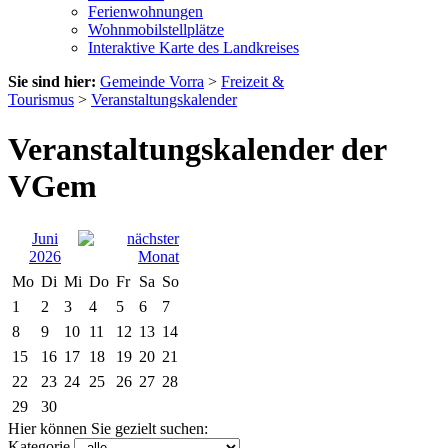
Ferienwohnungen
Wohnmobilstellplätze
Interaktive Karte des Landkreises
Sie sind hier:
Gemeinde Vorra
>
Freizeit &
Tourismus
>
Veranstaltungskalender
Veranstaltungskalender der
VGem
Juni
2026
Mo
Di
Mi
Do
Fr
Sa
So
1
2
3
4
5
6
7
8
9
10
11
12
13
14
15
16
17
18
19
20
21
22
23
24
25
26
27
28
29
30
Hier können Sie gezielt suchen:
Kategorie