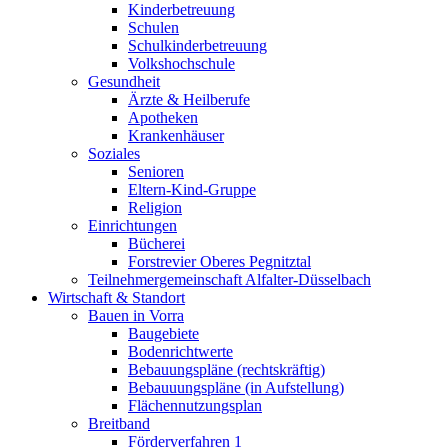
Kinderbetreuung
Schulen
Schulkinderbetreuung
Volkshochschule
Gesundheit
Ärzte & Heilberufe
Apotheken
Krankenhäuser
Soziales
Senioren
Eltern-Kind-Gruppe
Religion
Einrichtungen
Bücherei
Forstrevier Oberes Pegnitztal
Teilnehmergemeinschaft Alfalter-Düsselbach
Wirtschaft & Standort
Bauen in Vorra
Baugebiete
Bodenrichtwerte
Bebauungspläne (rechtskräftig)
Bebauuungspläne (in Aufstellung)
Flächennutzungsplan
Breitband
Förderverfahren 1