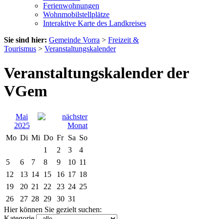
Ferienwohnungen
Wohnmobilstellplätze
Interaktive Karte des Landkreises
Sie sind hier:
Gemeinde Vorra
>
Freizeit &
Tourismus
>
Veranstaltungskalender
Veranstaltungskalender der
VGem
Mai
2025
Mo
Di
Mi
Do
Fr
Sa
So
1
2
3
4
5
6
7
8
9
10
11
12
13
14
15
16
17
18
19
20
21
22
23
24
25
26
27
28
29
30
31
Hier können Sie gezielt suchen:
Kategorie