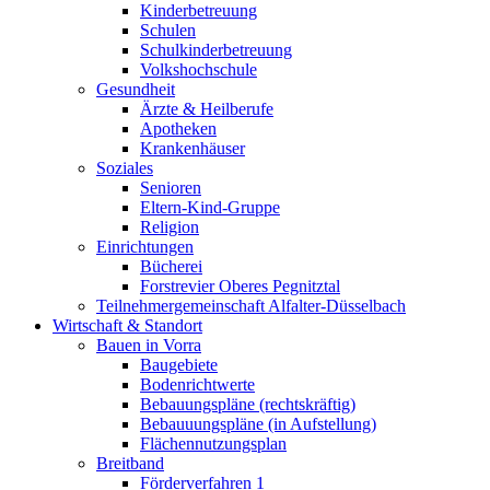
Kinderbetreuung
Schulen
Schulkinderbetreuung
Volkshochschule
Gesundheit
Ärzte & Heilberufe
Apotheken
Krankenhäuser
Soziales
Senioren
Eltern-Kind-Gruppe
Religion
Einrichtungen
Bücherei
Forstrevier Oberes Pegnitztal
Teilnehmergemeinschaft Alfalter-Düsselbach
Wirtschaft & Standort
Bauen in Vorra
Baugebiete
Bodenrichtwerte
Bebauungspläne (rechtskräftig)
Bebauuungspläne (in Aufstellung)
Flächennutzungsplan
Breitband
Förderverfahren 1