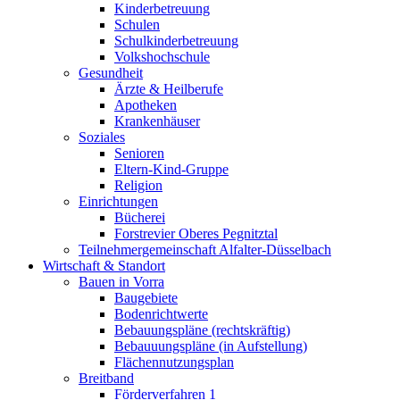
Kinderbetreuung
Schulen
Schulkinderbetreuung
Volkshochschule
Gesundheit
Ärzte & Heilberufe
Apotheken
Krankenhäuser
Soziales
Senioren
Eltern-Kind-Gruppe
Religion
Einrichtungen
Bücherei
Forstrevier Oberes Pegnitztal
Teilnehmergemeinschaft Alfalter-Düsselbach
Wirtschaft & Standort
Bauen in Vorra
Baugebiete
Bodenrichtwerte
Bebauungspläne (rechtskräftig)
Bebauuungspläne (in Aufstellung)
Flächennutzungsplan
Breitband
Förderverfahren 1