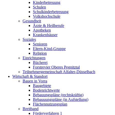
Kinderbetreuung
Schulen
Schulkinderbetreuung
Volkshochschule
Gesundheit
Ärzte & Heilberufe
Apotheken
Krankenhäuser
Soziales
Senioren
Eltern-Kind-Gruppe
Religion
Einrichtungen
Bücherei
Forstrevier Oberes Pegnitztal
Teilnehmergemeinschaft Alfalter-Düsselbach
Wirtschaft & Standort
Bauen in Vorra
Baugebiete
Bodenrichtwerte
Bebauungspläne (rechtskräftig)
Bebauuungspläne (in Aufstellung)
Flächennutzungsplan
Breitband
Förderverfahren 1