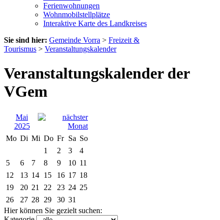
Ferienwohnungen
Wohnmobilstellplätze
Interaktive Karte des Landkreises
Sie sind hier:
Gemeinde Vorra
>
Freizeit &
Tourismus
>
Veranstaltungskalender
Veranstaltungskalender der
VGem
Mai
2025
Mo
Di
Mi
Do
Fr
Sa
So
1
2
3
4
5
6
7
8
9
10
11
12
13
14
15
16
17
18
19
20
21
22
23
24
25
26
27
28
29
30
31
Hier können Sie gezielt suchen:
Kategorie