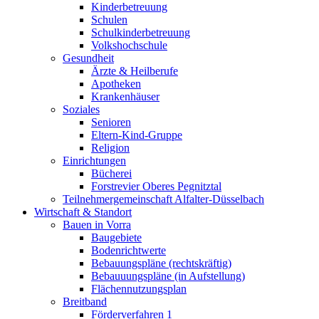
Kinderbetreuung
Schulen
Schulkinderbetreuung
Volkshochschule
Gesundheit
Ärzte & Heilberufe
Apotheken
Krankenhäuser
Soziales
Senioren
Eltern-Kind-Gruppe
Religion
Einrichtungen
Bücherei
Forstrevier Oberes Pegnitztal
Teilnehmergemeinschaft Alfalter-Düsselbach
Wirtschaft & Standort
Bauen in Vorra
Baugebiete
Bodenrichtwerte
Bebauungspläne (rechtskräftig)
Bebauuungspläne (in Aufstellung)
Flächennutzungsplan
Breitband
Förderverfahren 1