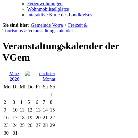
Ferienwohnungen
Wohnmobilstellplätze
Interaktive Karte des Landkreises
Sie sind hier:
Gemeinde Vorra
>
Freizeit &
Tourismus
>
Veranstaltungskalender
Veranstaltungskalender der
VGem
März
2026
Mo
Di
Mi
Do
Fr
Sa
So
1
2
3
4
5
6
7
8
9
10
11
12
13
14
15
16
17
18
19
20
21
22
23
24
25
26
27
28
29
30
31