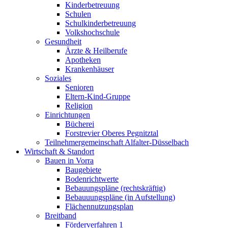
Kinderbetreuung
Schulen
Schulkinderbetreuung
Volkshochschule
Gesundheit
Ärzte & Heilberufe
Apotheken
Krankenhäuser
Soziales
Senioren
Eltern-Kind-Gruppe
Religion
Einrichtungen
Bücherei
Forstrevier Oberes Pegnitztal
Teilnehmergemeinschaft Alfalter-Düsselbach
Wirtschaft & Standort
Bauen in Vorra
Baugebiete
Bodenrichtwerte
Bebauungspläne (rechtskräftig)
Bebauuungspläne (in Aufstellung)
Flächennutzungsplan
Breitband
Förderverfahren 1