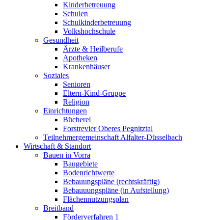
Kinderbetreuung
Schulen
Schulkinderbetreuung
Volkshochschule
Gesundheit
Ärzte & Heilberufe
Apotheken
Krankenhäuser
Soziales
Senioren
Eltern-Kind-Gruppe
Religion
Einrichtungen
Bücherei
Forstrevier Oberes Pegnitztal
Teilnehmergemeinschaft Alfalter-Düsselbach
Wirtschaft & Standort
Bauen in Vorra
Baugebiete
Bodenrichtwerte
Bebauungspläne (rechtskräftig)
Bebauuungspläne (in Aufstellung)
Flächennutzungsplan
Breitband
Förderverfahren 1