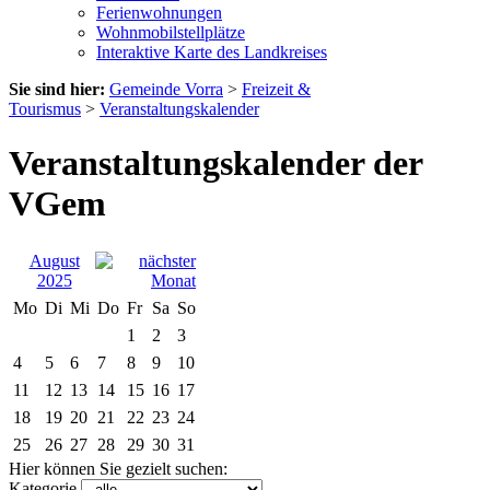
Ferienwohnungen
Wohnmobilstellplätze
Interaktive Karte des Landkreises
Sie sind hier:
Gemeinde Vorra
>
Freizeit &
Tourismus
>
Veranstaltungskalender
Veranstaltungskalender der
VGem
August
2025
Mo
Di
Mi
Do
Fr
Sa
So
1
2
3
4
5
6
7
8
9
10
11
12
13
14
15
16
17
18
19
20
21
22
23
24
25
26
27
28
29
30
31
Hier können Sie gezielt suchen:
Kategorie