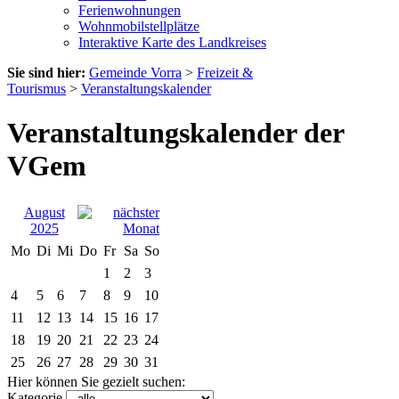
Ferienwohnungen
Wohnmobilstellplätze
Interaktive Karte des Landkreises
Sie sind hier:
Gemeinde Vorra
>
Freizeit &
Tourismus
>
Veranstaltungskalender
Veranstaltungskalender der
VGem
August
2025
Mo
Di
Mi
Do
Fr
Sa
So
1
2
3
4
5
6
7
8
9
10
11
12
13
14
15
16
17
18
19
20
21
22
23
24
25
26
27
28
29
30
31
Hier können Sie gezielt suchen:
Kategorie