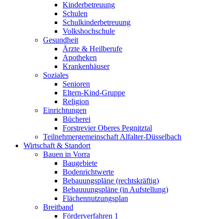
Kinderbetreuung
Schulen
Schulkinderbetreuung
Volkshochschule
Gesundheit
Ärzte & Heilberufe
Apotheken
Krankenhäuser
Soziales
Senioren
Eltern-Kind-Gruppe
Religion
Einrichtungen
Bücherei
Forstrevier Oberes Pegnitztal
Teilnehmergemeinschaft Alfalter-Düsselbach
Wirtschaft & Standort
Bauen in Vorra
Baugebiete
Bodenrichtwerte
Bebauungspläne (rechtskräftig)
Bebauuungspläne (in Aufstellung)
Flächennutzungsplan
Breitband
Förderverfahren 1