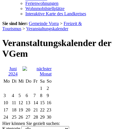
Ferienwohnungen
Wohnmobilstellplätze
Interaktive Karte des Landkreises
Sie sind hier:
Gemeinde Vorra
>
Freizeit &
Tourismus
>
Veranstaltungskalender
Veranstaltungskalender der
VGem
Juni
2024
Mo
Di
Mi
Do
Fr
Sa
So
1
2
3
4
5
6
7
8
9
10
11
12
13
14
15
16
17
18
19
20
21
22
23
24
25
26
27
28
29
30
Hier können Sie gezielt suchen:
Kategorie