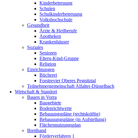
Kinderbetreuung
Schulen
Schulkinderbetreuung
Volkshochschule
Gesundheit
Ärzte & Heilberufe
Apotheken
Krankenhäuser
Soziales
Senioren
Eltern-Kind-Gruppe
Religion
Einrichtungen
Bücherei
Forstrevier Oberes Pegnitztal
Teilnehmergemeinschaft Alfalter-Düsselbach
Wirtschaft & Standort
Bauen in Vorra
Baugebiete
Bodenrichtwerte
Bebauungspläne (rechtskräftig)
Bebauuungspläne (in Aufstellung)
Flächennutzungsplan
Breitband
Förderverfahren 1