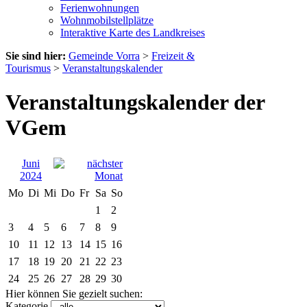
Ferienwohnungen
Wohnmobilstellplätze
Interaktive Karte des Landkreises
Sie sind hier:
Gemeinde Vorra
>
Freizeit &
Tourismus
>
Veranstaltungskalender
Veranstaltungskalender der
VGem
Juni
2024
Mo
Di
Mi
Do
Fr
Sa
So
1
2
3
4
5
6
7
8
9
10
11
12
13
14
15
16
17
18
19
20
21
22
23
24
25
26
27
28
29
30
Hier können Sie gezielt suchen:
Kategorie