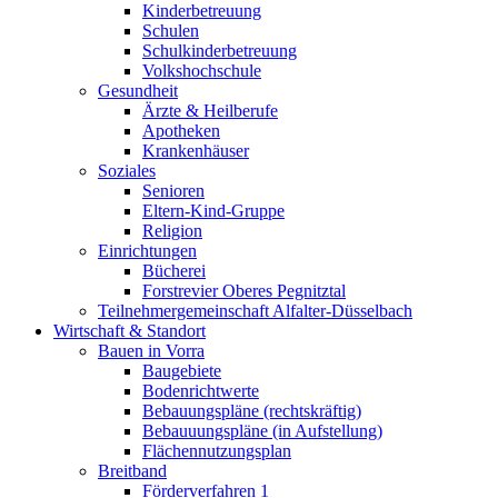
Kinderbetreuung
Schulen
Schulkinderbetreuung
Volkshochschule
Gesundheit
Ärzte & Heilberufe
Apotheken
Krankenhäuser
Soziales
Senioren
Eltern-Kind-Gruppe
Religion
Einrichtungen
Bücherei
Forstrevier Oberes Pegnitztal
Teilnehmergemeinschaft Alfalter-Düsselbach
Wirtschaft & Standort
Bauen in Vorra
Baugebiete
Bodenrichtwerte
Bebauungspläne (rechtskräftig)
Bebauuungspläne (in Aufstellung)
Flächennutzungsplan
Breitband
Förderverfahren 1