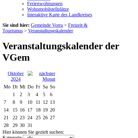
Ferienwohnungen
Wohnmobilstellplätze
Interaktive Karte des Landkreises
Sie sind hier:
Gemeinde Vorra
>
Freizeit &
Tourismus
>
Veranstaltungskalender
Veranstaltungskalender der
VGem
Oktober
2024
Mo
Di
Mi
Do
Fr
Sa
So
1
2
3
4
5
6
7
8
9
10
11
12
13
14
15
16
17
18
19
20
21
22
23
24
25
26
27
28
29
30
31
Hier können Sie gezielt suchen:
Kategorie