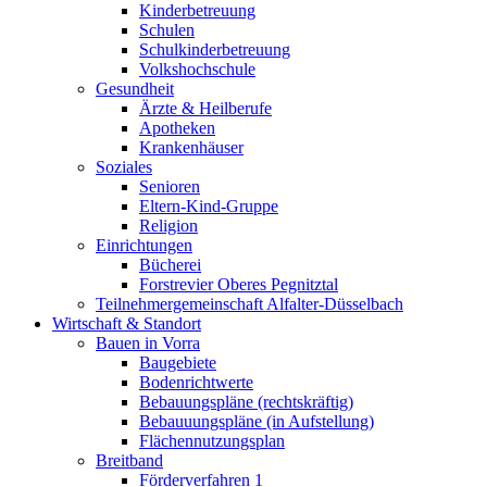
Kinderbetreuung
Schulen
Schulkinderbetreuung
Volkshochschule
Gesundheit
Ärzte & Heilberufe
Apotheken
Krankenhäuser
Soziales
Senioren
Eltern-Kind-Gruppe
Religion
Einrichtungen
Bücherei
Forstrevier Oberes Pegnitztal
Teilnehmergemeinschaft Alfalter-Düsselbach
Wirtschaft & Standort
Bauen in Vorra
Baugebiete
Bodenrichtwerte
Bebauungspläne (rechtskräftig)
Bebauuungspläne (in Aufstellung)
Flächennutzungsplan
Breitband
Förderverfahren 1