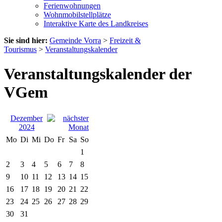
Ferienwohnungen
Wohnmobilstellplätze
Interaktive Karte des Landkreises
Sie sind hier:
Gemeinde Vorra
>
Freizeit &
Tourismus
>
Veranstaltungskalender
Veranstaltungskalender der
VGem
Dezember
2024
Mo
Di
Mi
Do
Fr
Sa
So
1
2
3
4
5
6
7
8
9
10
11
12
13
14
15
16
17
18
19
20
21
22
23
24
25
26
27
28
29
30
31