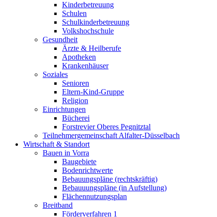
Kinderbetreuung
Schulen
Schulkinderbetreuung
Volkshochschule
Gesundheit
Ärzte & Heilberufe
Apotheken
Krankenhäuser
Soziales
Senioren
Eltern-Kind-Gruppe
Religion
Einrichtungen
Bücherei
Forstrevier Oberes Pegnitztal
Teilnehmergemeinschaft Alfalter-Düsselbach
Wirtschaft & Standort
Bauen in Vorra
Baugebiete
Bodenrichtwerte
Bebauungspläne (rechtskräftig)
Bebauuungspläne (in Aufstellung)
Flächennutzungsplan
Breitband
Förderverfahren 1