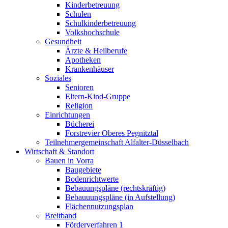
Kinderbetreuung
Schulen
Schulkinderbetreuung
Volkshochschule
Gesundheit
Ärzte & Heilberufe
Apotheken
Krankenhäuser
Soziales
Senioren
Eltern-Kind-Gruppe
Religion
Einrichtungen
Bücherei
Forstrevier Oberes Pegnitztal
Teilnehmergemeinschaft Alfalter-Düsselbach
Wirtschaft & Standort
Bauen in Vorra
Baugebiete
Bodenrichtwerte
Bebauungspläne (rechtskräftig)
Bebauuungspläne (in Aufstellung)
Flächennutzungsplan
Breitband
Förderverfahren 1