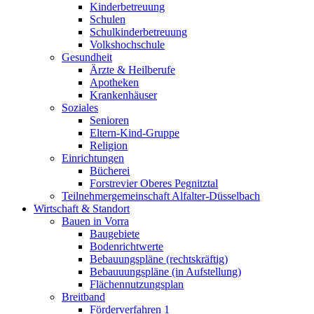
Kinderbetreuung
Schulen
Schulkinderbetreuung
Volkshochschule
Gesundheit
Ärzte & Heilberufe
Apotheken
Krankenhäuser
Soziales
Senioren
Eltern-Kind-Gruppe
Religion
Einrichtungen
Bücherei
Forstrevier Oberes Pegnitztal
Teilnehmergemeinschaft Alfalter-Düsselbach
Wirtschaft & Standort
Bauen in Vorra
Baugebiete
Bodenrichtwerte
Bebauungspläne (rechtskräftig)
Bebauuungspläne (in Aufstellung)
Flächennutzungsplan
Breitband
Förderverfahren 1