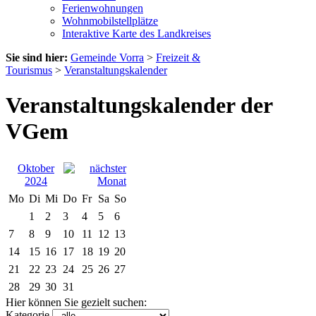
Ferienwohnungen
Wohnmobilstellplätze
Interaktive Karte des Landkreises
Sie sind hier:
Gemeinde Vorra
>
Freizeit &
Tourismus
>
Veranstaltungskalender
Veranstaltungskalender der
VGem
Oktober
2024
Mo
Di
Mi
Do
Fr
Sa
So
1
2
3
4
5
6
7
8
9
10
11
12
13
14
15
16
17
18
19
20
21
22
23
24
25
26
27
28
29
30
31
Hier können Sie gezielt suchen:
Kategorie