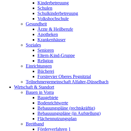
Kinderbetreuung
Schulen
Schulkinderbetreuung
Volkshochschule
Gesundheit
Ärzte & Heilberufe
Apotheken
Krankenhäuser
Soziales
Senioren
Eltern-Kind-Gruppe
Religion
Einrichtungen
Bücherei
Forstrevier Oberes Pegnitztal
Teilnehmergemeinschaft Alfalter-Düsselbach
Wirtschaft & Standort
Bauen in Vorra
Baugebiete
Bodenrichtwerte
Bebauungspläne (rechtskräftig)
Bebauuungspläne (in Aufstellung)
Flächennutzungsplan
Breitband
Förderverfahren 1