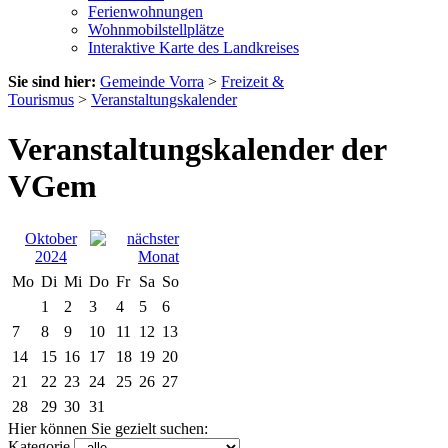
Ferienwohnungen
Wohnmobilstellplätze
Interaktive Karte des Landkreises
Sie sind hier:
Gemeinde Vorra
>
Freizeit &
Tourismus
>
Veranstaltungskalender
Veranstaltungskalender der
VGem
Oktober
2024
Mo
Di
Mi
Do
Fr
Sa
So
1
2
3
4
5
6
7
8
9
10
11
12
13
14
15
16
17
18
19
20
21
22
23
24
25
26
27
28
29
30
31
Hier können Sie gezielt suchen:
Kategorie