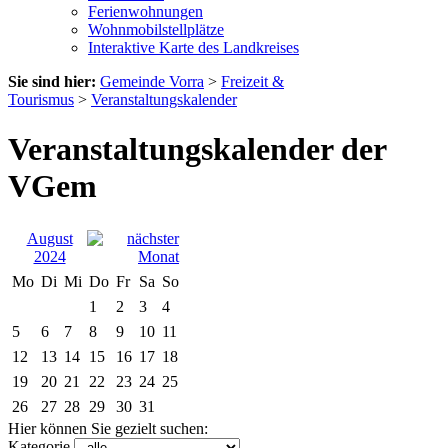
Ferienwohnungen
Wohnmobilstellplätze
Interaktive Karte des Landkreises
Sie sind hier:
Gemeinde Vorra
>
Freizeit &
Tourismus
>
Veranstaltungskalender
Veranstaltungskalender der
VGem
August
2024
Mo
Di
Mi
Do
Fr
Sa
So
1
2
3
4
5
6
7
8
9
10
11
12
13
14
15
16
17
18
19
20
21
22
23
24
25
26
27
28
29
30
31
Hier können Sie gezielt suchen:
Kategorie