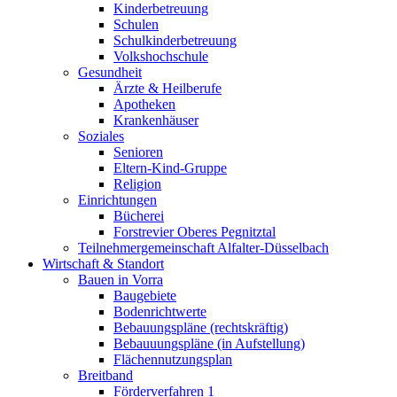
Kinderbetreuung
Schulen
Schulkinderbetreuung
Volkshochschule
Gesundheit
Ärzte & Heilberufe
Apotheken
Krankenhäuser
Soziales
Senioren
Eltern-Kind-Gruppe
Religion
Einrichtungen
Bücherei
Forstrevier Oberes Pegnitztal
Teilnehmergemeinschaft Alfalter-Düsselbach
Wirtschaft & Standort
Bauen in Vorra
Baugebiete
Bodenrichtwerte
Bebauungspläne (rechtskräftig)
Bebauuungspläne (in Aufstellung)
Flächennutzungsplan
Breitband
Förderverfahren 1