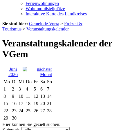
Ferienwohnungen
Wohnmobilstellplätze
Interaktive Karte des Landkreises
Sie sind hier:
Gemeinde Vorra
>
Freizeit &
Tourismus
>
Veranstaltungskalender
Veranstaltungskalender der
VGem
Juni
2026
Mo
Di
Mi
Do
Fr
Sa
So
1
2
3
4
5
6
7
8
9
10
11
12
13
14
15
16
17
18
19
20
21
22
23
24
25
26
27
28
29
30
Hier können Sie gezielt suchen:
Kategorie