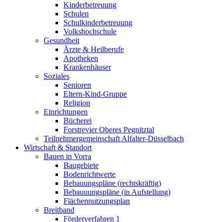
Kinderbetreuung
Schulen
Schulkinderbetreuung
Volkshochschule
Gesundheit
Ärzte & Heilberufe
Apotheken
Krankenhäuser
Soziales
Senioren
Eltern-Kind-Gruppe
Religion
Einrichtungen
Bücherei
Forstrevier Oberes Pegnitztal
Teilnehmergemeinschaft Alfalter-Düsselbach
Wirtschaft & Standort
Bauen in Vorra
Baugebiete
Bodenrichtwerte
Bebauungspläne (rechtskräftig)
Bebauuungspläne (in Aufstellung)
Flächennutzungsplan
Breitband
Förderverfahren 1