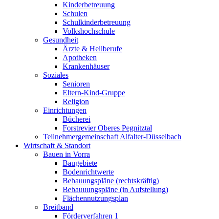
Kinderbetreuung
Schulen
Schulkinderbetreuung
Volkshochschule
Gesundheit
Ärzte & Heilberufe
Apotheken
Krankenhäuser
Soziales
Senioren
Eltern-Kind-Gruppe
Religion
Einrichtungen
Bücherei
Forstrevier Oberes Pegnitztal
Teilnehmergemeinschaft Alfalter-Düsselbach
Wirtschaft & Standort
Bauen in Vorra
Baugebiete
Bodenrichtwerte
Bebauungspläne (rechtskräftig)
Bebauuungspläne (in Aufstellung)
Flächennutzungsplan
Breitband
Förderverfahren 1