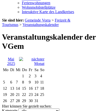
Ferienwohnungen
Wohnmobilstellplätze
Interaktive Karte des Landkreises
Sie sind hier:
Gemeinde Vorra
>
Freizeit &
Tourismus
>
Veranstaltungskalender
Veranstaltungskalender der
VGem
Mai
2025
Mo
Di
Mi
Do
Fr
Sa
So
1
2
3
4
5
6
7
8
9
10
11
12
13
14
15
16
17
18
19
20
21
22
23
24
25
26
27
28
29
30
31
Hier können Sie gezielt suchen:
Kategorie