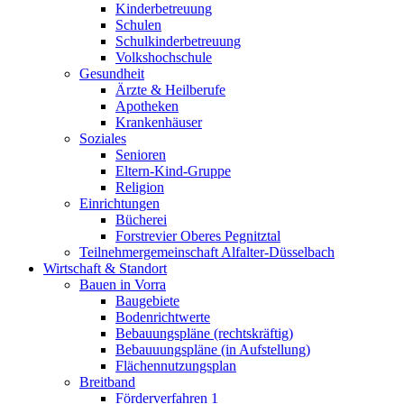
Kinderbetreuung
Schulen
Schulkinderbetreuung
Volkshochschule
Gesundheit
Ärzte & Heilberufe
Apotheken
Krankenhäuser
Soziales
Senioren
Eltern-Kind-Gruppe
Religion
Einrichtungen
Bücherei
Forstrevier Oberes Pegnitztal
Teilnehmergemeinschaft Alfalter-Düsselbach
Wirtschaft & Standort
Bauen in Vorra
Baugebiete
Bodenrichtwerte
Bebauungspläne (rechtskräftig)
Bebauuungspläne (in Aufstellung)
Flächennutzungsplan
Breitband
Förderverfahren 1