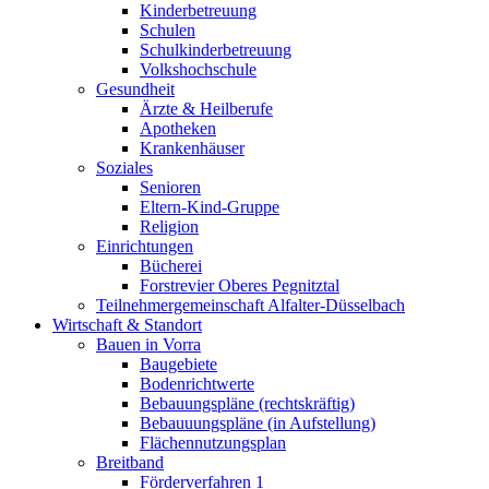
Kinderbetreuung
Schulen
Schulkinderbetreuung
Volkshochschule
Gesundheit
Ärzte & Heilberufe
Apotheken
Krankenhäuser
Soziales
Senioren
Eltern-Kind-Gruppe
Religion
Einrichtungen
Bücherei
Forstrevier Oberes Pegnitztal
Teilnehmergemeinschaft Alfalter-Düsselbach
Wirtschaft & Standort
Bauen in Vorra
Baugebiete
Bodenrichtwerte
Bebauungspläne (rechtskräftig)
Bebauuungspläne (in Aufstellung)
Flächennutzungsplan
Breitband
Förderverfahren 1