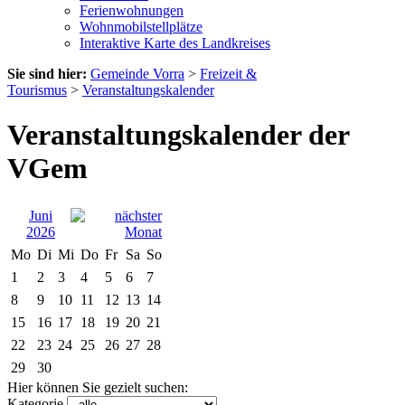
Ferienwohnungen
Wohnmobilstellplätze
Interaktive Karte des Landkreises
Sie sind hier:
Gemeinde Vorra
>
Freizeit &
Tourismus
>
Veranstaltungskalender
Veranstaltungskalender der
VGem
Juni
2026
Mo
Di
Mi
Do
Fr
Sa
So
1
2
3
4
5
6
7
8
9
10
11
12
13
14
15
16
17
18
19
20
21
22
23
24
25
26
27
28
29
30
Hier können Sie gezielt suchen:
Kategorie