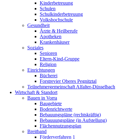
Kinderbetreuung
Schulen
Schulkinderbetreuung
Volkshochschule
Gesundheit
Ärzte & Heilberufe
Apotheken
Krankenhäuser
Soziales
Senioren
Eltern-Kind-Gruppe
Religion
Einrichtungen
Bücherei
Forstrevier Oberes Pegnitztal
Teilnehmergemeinschaft Alfalter-Düsselbach
Wirtschaft & Standort
Bauen in Vorra
Baugebiete
Bodenrichtwerte
Bebauungspläne (rechtskräftig)
Bebauuungspläne (in Aufstellung)
Flächennutzungsplan
Breitband
Förderverfahren 1