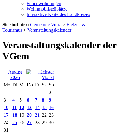
Ferienwohnungen
Wohnmobilstellplätze
Interaktive Karte des Landkreises
Sie sind hier:
Gemeinde Vorra
>
Freizeit &
Tourismus
>
Veranstaltungskalender
Veranstaltungskalender der
VGem
August
2026
Mo
Di
Mi
Do
Fr
Sa
So
1
2
3
4
5
6
7
8
9
10
11
12
13
14
15
16
17
18
19
20
21
22
23
24
25
26
27
28
29
30
31