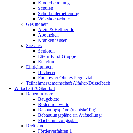
Kinderbetreuung
Schulen
Schulkinderbetreuung
Volkshochschule
Gesundheit
Ärzte & Heilberufe
Apotheken
Krankenhäuser
Soziales
Senioren
Eltern-Kind-Gruppe
Religion
Einrichtungen
Bücherei
Forstrevier Oberes Pegnitztal
Teilnehmergemeinschaft Alfalter-Düsselbach
Wirtschaft & Standort
Bauen in Vorra
Baugebiete
Bodenrichtwerte
Bebauungspläne (rechtskräftig)
Bebauuungspläne (in Aufstellung)
Flächennutzungsplan
Breitband
Förderverfahren 1