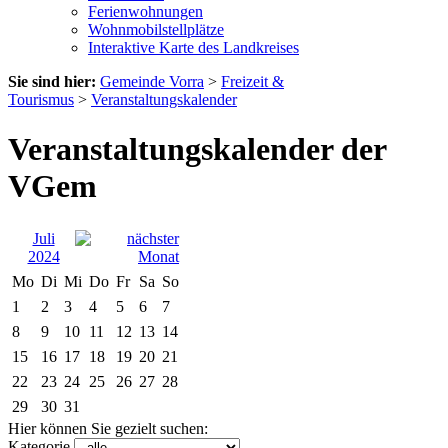
Ferienwohnungen
Wohnmobilstellplätze
Interaktive Karte des Landkreises
Sie sind hier:
Gemeinde Vorra
>
Freizeit &
Tourismus
>
Veranstaltungskalender
Veranstaltungskalender der
VGem
Juli
2024
Mo
Di
Mi
Do
Fr
Sa
So
1
2
3
4
5
6
7
8
9
10
11
12
13
14
15
16
17
18
19
20
21
22
23
24
25
26
27
28
29
30
31
Hier können Sie gezielt suchen:
Kategorie