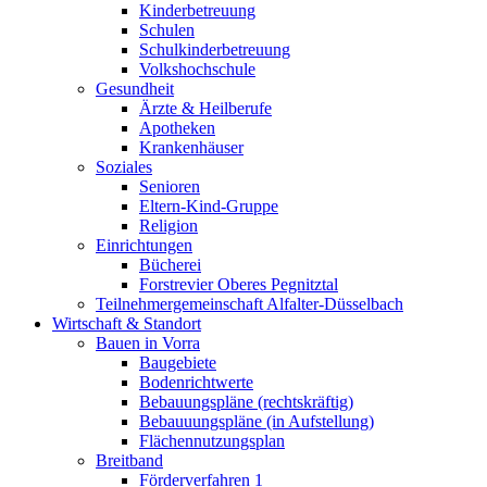
Kinderbetreuung
Schulen
Schulkinderbetreuung
Volkshochschule
Gesundheit
Ärzte & Heilberufe
Apotheken
Krankenhäuser
Soziales
Senioren
Eltern-Kind-Gruppe
Religion
Einrichtungen
Bücherei
Forstrevier Oberes Pegnitztal
Teilnehmergemeinschaft Alfalter-Düsselbach
Wirtschaft & Standort
Bauen in Vorra
Baugebiete
Bodenrichtwerte
Bebauungspläne (rechtskräftig)
Bebauuungspläne (in Aufstellung)
Flächennutzungsplan
Breitband
Förderverfahren 1