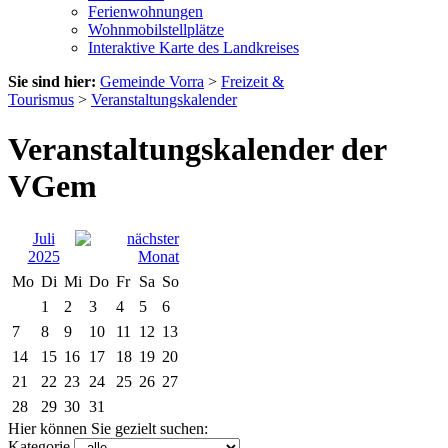
Ferienwohnungen
Wohnmobilstellplätze
Interaktive Karte des Landkreises
Sie sind hier:
Gemeinde Vorra
>
Freizeit &
Tourismus
>
Veranstaltungskalender
Veranstaltungskalender der
VGem
Juli
2025
Mo
Di
Mi
Do
Fr
Sa
So
1
2
3
4
5
6
7
8
9
10
11
12
13
14
15
16
17
18
19
20
21
22
23
24
25
26
27
28
29
30
31
Hier können Sie gezielt suchen:
Kategorie