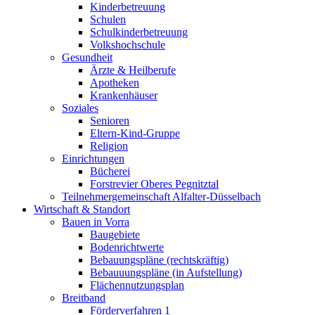
Kinderbetreuung
Schulen
Schulkinderbetreuung
Volkshochschule
Gesundheit
Ärzte & Heilberufe
Apotheken
Krankenhäuser
Soziales
Senioren
Eltern-Kind-Gruppe
Religion
Einrichtungen
Bücherei
Forstrevier Oberes Pegnitztal
Teilnehmergemeinschaft Alfalter-Düsselbach
Wirtschaft & Standort
Bauen in Vorra
Baugebiete
Bodenrichtwerte
Bebauungspläne (rechtskräftig)
Bebauuungspläne (in Aufstellung)
Flächennutzungsplan
Breitband
Förderverfahren 1