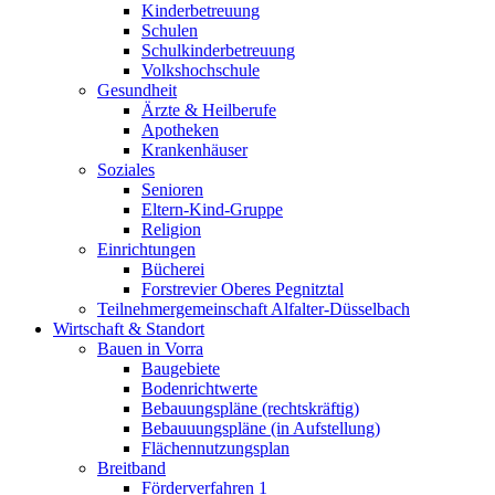
Kinderbetreuung
Schulen
Schulkinderbetreuung
Volkshochschule
Gesundheit
Ärzte & Heilberufe
Apotheken
Krankenhäuser
Soziales
Senioren
Eltern-Kind-Gruppe
Religion
Einrichtungen
Bücherei
Forstrevier Oberes Pegnitztal
Teilnehmergemeinschaft Alfalter-Düsselbach
Wirtschaft & Standort
Bauen in Vorra
Baugebiete
Bodenrichtwerte
Bebauungspläne (rechtskräftig)
Bebauuungspläne (in Aufstellung)
Flächennutzungsplan
Breitband
Förderverfahren 1