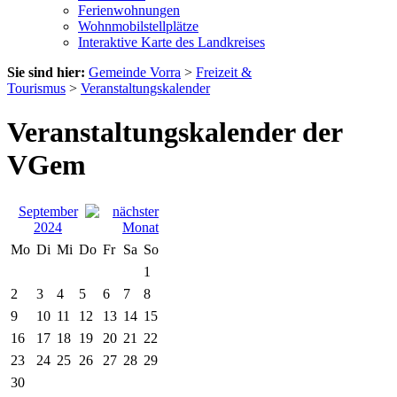
Ferienwohnungen
Wohnmobilstellplätze
Interaktive Karte des Landkreises
Sie sind hier:
Gemeinde Vorra
>
Freizeit &
Tourismus
>
Veranstaltungskalender
Veranstaltungskalender der
VGem
September
2024
Mo
Di
Mi
Do
Fr
Sa
So
1
2
3
4
5
6
7
8
9
10
11
12
13
14
15
16
17
18
19
20
21
22
23
24
25
26
27
28
29
30