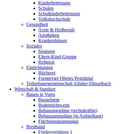
Kinderbetreuung
Schulen
Schulkinderbetreuung
Volkshochschule
Gesundheit
Ärzte & Heilberufe
Apotheken
Krankenhäuser
Soziales
Senioren
Eltern-Kind-Gruppe
Religion
Einrichtungen
Bücherei
Forstrevier Oberes Pegnitztal
Teilnehmergemeinschaft Alfalter-Düsselbach
Wirtschaft & Standort
Bauen in Vorra
Baugebiete
Bodenrichtwerte
Bebauungspläne (rechtskräftig)
Bebauuungspläne (in Aufstellung)
Flächennutzungsplan
Breitband
Förderverfahren 1