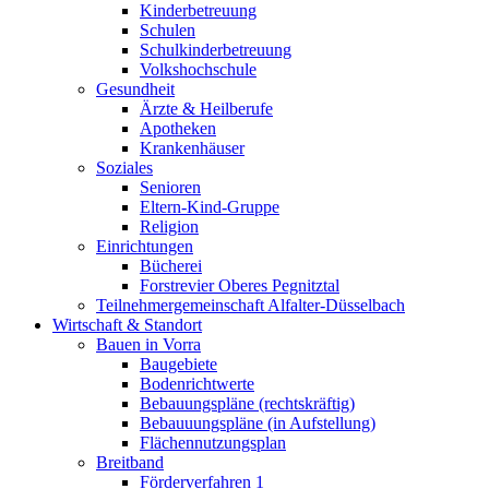
Kinderbetreuung
Schulen
Schulkinderbetreuung
Volkshochschule
Gesundheit
Ärzte & Heilberufe
Apotheken
Krankenhäuser
Soziales
Senioren
Eltern-Kind-Gruppe
Religion
Einrichtungen
Bücherei
Forstrevier Oberes Pegnitztal
Teilnehmergemeinschaft Alfalter-Düsselbach
Wirtschaft & Standort
Bauen in Vorra
Baugebiete
Bodenrichtwerte
Bebauungspläne (rechtskräftig)
Bebauuungspläne (in Aufstellung)
Flächennutzungsplan
Breitband
Förderverfahren 1