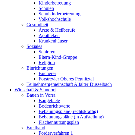
Kinderbetreuung
Schulen
Schulkinderbetreuung
Volkshochschule
Gesundheit
Ärzte & Heilberufe
Apotheken
Krankenhäuser
Soziales
Senioren
Eltern-Kind-Gruppe
Religion
Einrichtungen
Bücherei
Forstrevier Oberes Pegnitztal
Teilnehmergemeinschaft Alfalter-Düsselbach
Wirtschaft & Standort
Bauen in Vorra
Baugebiete
Bodenrichtwerte
Bebauungspläne (rechtskräftig)
Bebauuungspläne (in Aufstellung)
Flächennutzungsplan
Breitband
Förderverfahren 1