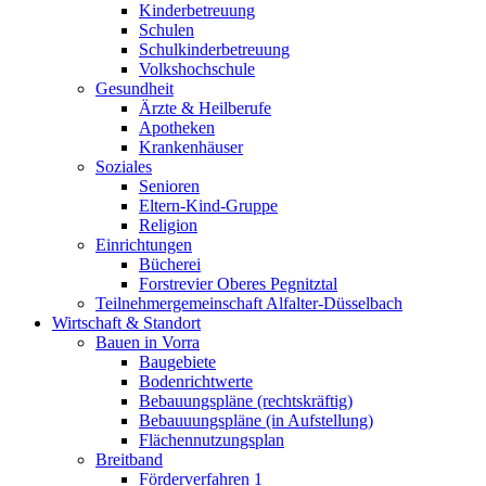
Kinderbetreuung
Schulen
Schulkinderbetreuung
Volkshochschule
Gesundheit
Ärzte & Heilberufe
Apotheken
Krankenhäuser
Soziales
Senioren
Eltern-Kind-Gruppe
Religion
Einrichtungen
Bücherei
Forstrevier Oberes Pegnitztal
Teilnehmergemeinschaft Alfalter-Düsselbach
Wirtschaft & Standort
Bauen in Vorra
Baugebiete
Bodenrichtwerte
Bebauungspläne (rechtskräftig)
Bebauuungspläne (in Aufstellung)
Flächennutzungsplan
Breitband
Förderverfahren 1