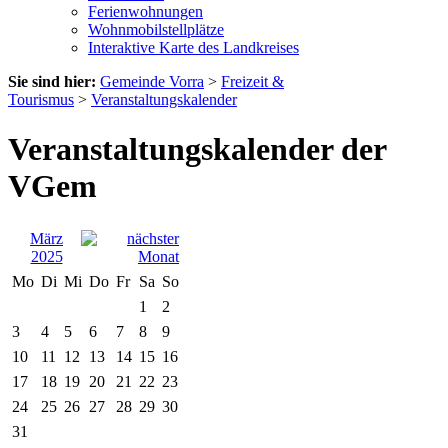
Ferienwohnungen
Wohnmobilstellplätze
Interaktive Karte des Landkreises
Sie sind hier:
Gemeinde Vorra
>
Freizeit &
Tourismus
>
Veranstaltungskalender
Veranstaltungskalender der
VGem
März
2025
Mo
Di
Mi
Do
Fr
Sa
So
1
2
3
4
5
6
7
8
9
10
11
12
13
14
15
16
17
18
19
20
21
22
23
24
25
26
27
28
29
30
31