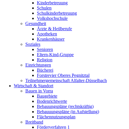
Kinderbetreuung
Schulen
Schulkinderbetreuung
Volkshochschule
Gesundheit
Ärzte & Heilberufe
Apotheken
Krankenhäuser
Soziales
Senioren
Eltern-Kind-Gruppe
Religion
Einrichtungen
Bücherei
Forstrevier Oberes Pegnitztal
Teilnehmergemeinschaft Alfalter-Düsselbach
Wirtschaft & Standort
Bauen in Vorra
Baugebiete
Bodenrichtwerte
Bebauungspläne (rechtskräftig)
Bebauuungspläne (in Aufstellung)
Flächennutzungsplan
Breitband
Förderverfahren 1