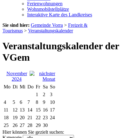
Ferienwohnungen
Wohnmobilstellplätze
Interaktive Karte des Landkreises
Sie sind hier:
Gemeinde Vorra
>
Freizeit &
Tourismus
>
Veranstaltungskalender
Veranstaltungskalender der
VGem
November
2024
Mo
Di
Mi
Do
Fr
Sa
So
1
2
3
4
5
6
7
8
9
10
11
12
13
14
15
16
17
18
19
20
21
22
23
24
25
26
27
28
29
30
Hier können Sie gezielt suchen:
Kategorie