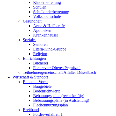
Kinderbetreuung
Schulen
Schulkinderbetreuung
Volkshochschule
Gesundheit
Ärzte & Heilberufe
Apotheken
Krankenhäuser
Soziales
Senioren
Eltern-Kind-Gruppe
Religion
Einrichtungen
Bücherei
Forstrevier Oberes Pegnitztal
Teilnehmergemeinschaft Alfalter-Düsselbach
Wirtschaft & Standort
Bauen in Vorra
Baugebiete
Bodenrichtwerte
Bebauungspläne (rechtskräftig)
Bebauuungspläne (in Aufstellung)
Flächennutzungsplan
Breitband
Förderverfahren 1