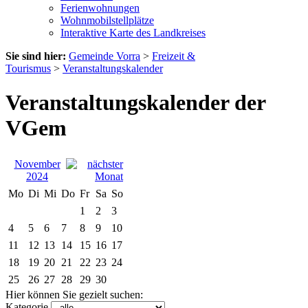
Ferienwohnungen
Wohnmobilstellplätze
Interaktive Karte des Landkreises
Sie sind hier:
Gemeinde Vorra
>
Freizeit &
Tourismus
>
Veranstaltungskalender
Veranstaltungskalender der
VGem
November
2024
Mo
Di
Mi
Do
Fr
Sa
So
1
2
3
4
5
6
7
8
9
10
11
12
13
14
15
16
17
18
19
20
21
22
23
24
25
26
27
28
29
30
Hier können Sie gezielt suchen:
Kategorie