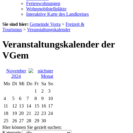
Ferienwohnungen
Wohnmobilstellplätze
Interaktive Karte des Landkreises
Sie sind hier:
Gemeinde Vorra
>
Freizeit &
Tourismus
>
Veranstaltungskalender
Veranstaltungskalender der
VGem
November
2024
Mo
Di
Mi
Do
Fr
Sa
So
1
2
3
4
5
6
7
8
9
10
11
12
13
14
15
16
17
18
19
20
21
22
23
24
25
26
27
28
29
30
Hier können Sie gezielt suchen:
Kategorie