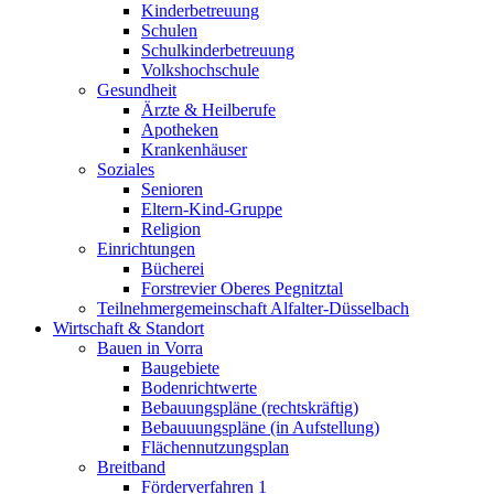
Kinderbetreuung
Schulen
Schulkinderbetreuung
Volkshochschule
Gesundheit
Ärzte & Heilberufe
Apotheken
Krankenhäuser
Soziales
Senioren
Eltern-Kind-Gruppe
Religion
Einrichtungen
Bücherei
Forstrevier Oberes Pegnitztal
Teilnehmergemeinschaft Alfalter-Düsselbach
Wirtschaft & Standort
Bauen in Vorra
Baugebiete
Bodenrichtwerte
Bebauungspläne (rechtskräftig)
Bebauuungspläne (in Aufstellung)
Flächennutzungsplan
Breitband
Förderverfahren 1