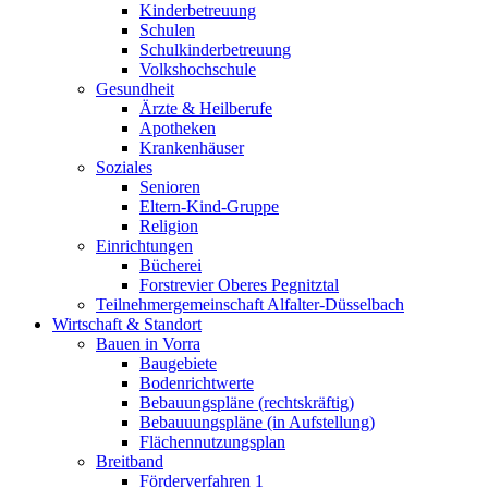
Kinderbetreuung
Schulen
Schulkinderbetreuung
Volkshochschule
Gesundheit
Ärzte & Heilberufe
Apotheken
Krankenhäuser
Soziales
Senioren
Eltern-Kind-Gruppe
Religion
Einrichtungen
Bücherei
Forstrevier Oberes Pegnitztal
Teilnehmergemeinschaft Alfalter-Düsselbach
Wirtschaft & Standort
Bauen in Vorra
Baugebiete
Bodenrichtwerte
Bebauungspläne (rechtskräftig)
Bebauuungspläne (in Aufstellung)
Flächennutzungsplan
Breitband
Förderverfahren 1