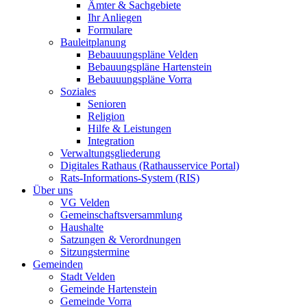
Ämter & Sachgebiete
Ihr Anliegen
Formulare
Bauleitplanung
Bebauuungspläne Velden
Bebauungspläne Hartenstein
Bebauuungspläne Vorra
Soziales
Senioren
Religion
Hilfe & Leistungen
Integration
Verwaltungsgliederung
Digitales Rathaus (Rathausservice Portal)
Rats-Informations-System (RIS)
Über uns
VG Velden
Gemeinschaftsversammlung
Haushalte
Satzungen & Verordnungen
Sitzungstermine
Gemeinden
Stadt Velden
Gemeinde Hartenstein
Gemeinde Vorra