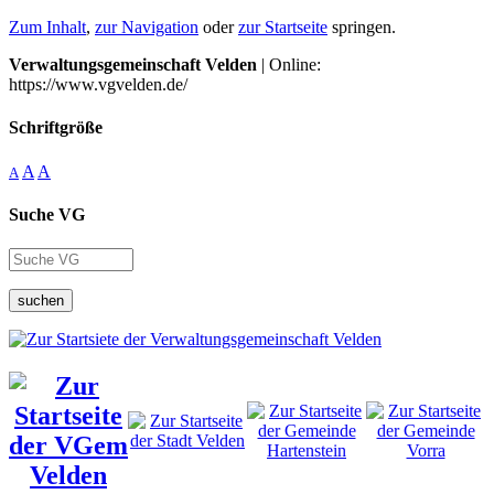
Zum Inhalt
,
zur Navigation
oder
zur Startseite
springen.
Verwaltungsgemeinschaft Velden
| Online:
https://www.vgvelden.de/
Schriftgröße
A
A
A
Suche VG
suchen