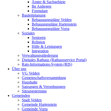
Ämter & Sachgebiete
Ihr Anliegen
Formulare
Bauleitplanung
Bebauuungspläne Velden
Bebauungspläne Hartenstein
Bebauuungspläne Vorra
Soziales
Senioren
Religion
Hilfe & Leistungen
Integration
Verwaltungsgliederung
Digitales Rathaus (Rathausservice Portal)
Rats-Informations-System (RIS)
Über uns
VG Velden
Gemeinschaftsversammlung
Haushalte
Satzungen & Verordnungen
Sitzungstermine
Gemeinden
Stadt Velden
Gemeinde Hartenstein
Gemeinde Vorra