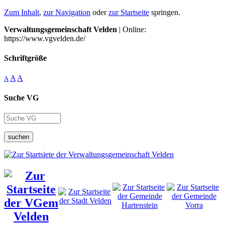
Zum Inhalt
,
zur Navigation
oder
zur Startseite
springen.
Verwaltungsgemeinschaft Velden
| Online:
https://www.vgvelden.de/
Schriftgröße
A
A
A
Suche VG
suchen