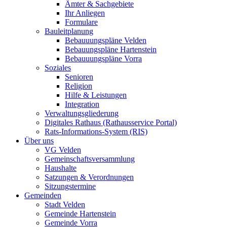
Ämter & Sachgebiete
Ihr Anliegen
Formulare
Bauleitplanung
Bebauuungspläne Velden
Bebauungspläne Hartenstein
Bebauuungspläne Vorra
Soziales
Senioren
Religion
Hilfe & Leistungen
Integration
Verwaltungsgliederung
Digitales Rathaus (Rathausservice Portal)
Rats-Informations-System (RIS)
Über uns
VG Velden
Gemeinschaftsversammlung
Haushalte
Satzungen & Verordnungen
Sitzungstermine
Gemeinden
Stadt Velden
Gemeinde Hartenstein
Gemeinde Vorra