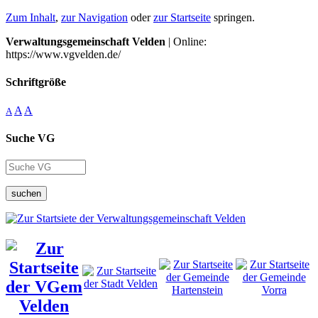
Zum Inhalt
,
zur Navigation
oder
zur Startseite
springen.
Verwaltungsgemeinschaft Velden
| Online:
https://www.vgvelden.de/
Schriftgröße
A
A
A
Suche VG
suchen