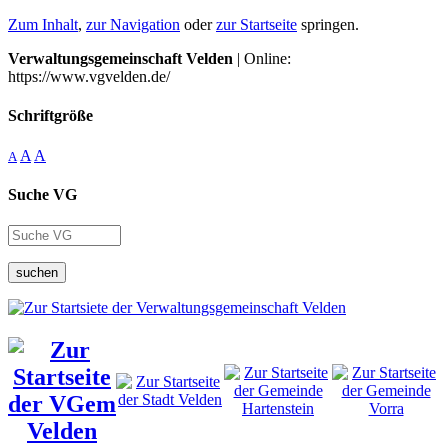
Zum Inhalt
,
zur Navigation
oder
zur Startseite
springen.
Verwaltungsgemeinschaft Velden
| Online:
https://www.vgvelden.de/
Schriftgröße
A
A
A
Suche VG
suchen