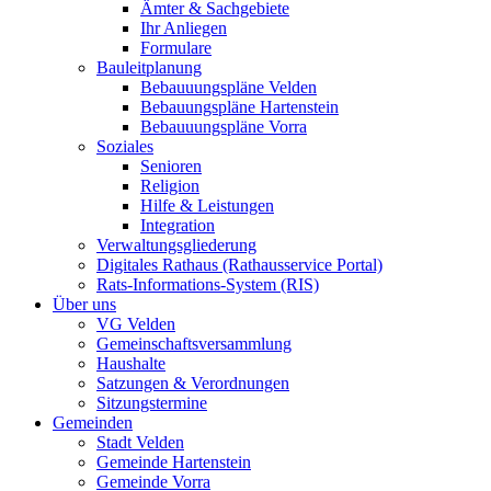
Ämter & Sachgebiete
Ihr Anliegen
Formulare
Bauleitplanung
Bebauuungspläne Velden
Bebauungspläne Hartenstein
Bebauuungspläne Vorra
Soziales
Senioren
Religion
Hilfe & Leistungen
Integration
Verwaltungsgliederung
Digitales Rathaus (Rathausservice Portal)
Rats-Informations-System (RIS)
Über uns
VG Velden
Gemeinschaftsversammlung
Haushalte
Satzungen & Verordnungen
Sitzungstermine
Gemeinden
Stadt Velden
Gemeinde Hartenstein
Gemeinde Vorra