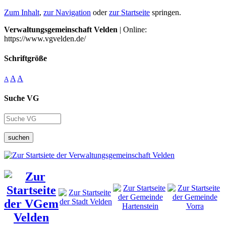
Zum Inhalt
,
zur Navigation
oder
zur Startseite
springen.
Verwaltungsgemeinschaft Velden
| Online:
https://www.vgvelden.de/
Schriftgröße
A
A
A
Suche VG
suchen