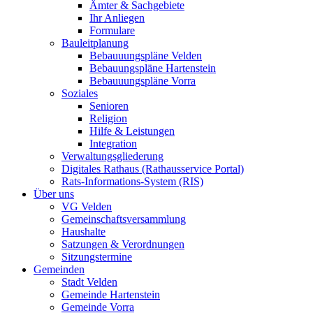
Ämter & Sachgebiete
Ihr Anliegen
Formulare
Bauleitplanung
Bebauuungspläne Velden
Bebauungspläne Hartenstein
Bebauuungspläne Vorra
Soziales
Senioren
Religion
Hilfe & Leistungen
Integration
Verwaltungsgliederung
Digitales Rathaus (Rathausservice Portal)
Rats-Informations-System (RIS)
Über uns
VG Velden
Gemeinschaftsversammlung
Haushalte
Satzungen & Verordnungen
Sitzungstermine
Gemeinden
Stadt Velden
Gemeinde Hartenstein
Gemeinde Vorra