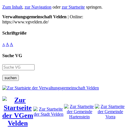
Zum Inhalt
,
zur Navigation
oder
zur Startseite
springen.
Verwaltungsgemeinschaft Velden
| Online:
https://www.vgvelden.de/
Schriftgröße
A
A
A
Suche VG
suchen