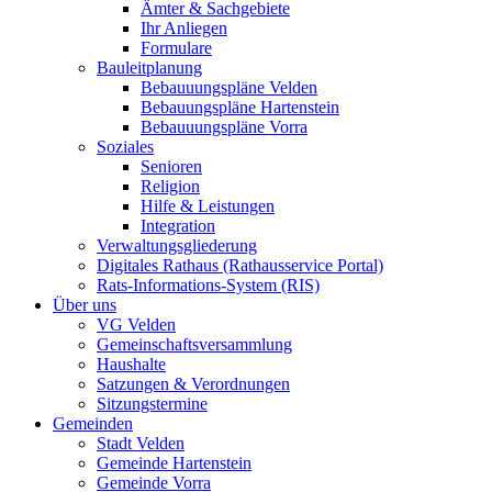
Ämter & Sachgebiete
Ihr Anliegen
Formulare
Bauleitplanung
Bebauuungspläne Velden
Bebauungspläne Hartenstein
Bebauuungspläne Vorra
Soziales
Senioren
Religion
Hilfe & Leistungen
Integration
Verwaltungsgliederung
Digitales Rathaus (Rathausservice Portal)
Rats-Informations-System (RIS)
Über uns
VG Velden
Gemeinschaftsversammlung
Haushalte
Satzungen & Verordnungen
Sitzungstermine
Gemeinden
Stadt Velden
Gemeinde Hartenstein
Gemeinde Vorra