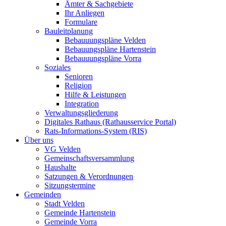
Ämter & Sachgebiete
Ihr Anliegen
Formulare
Bauleitplanung
Bebauuungspläne Velden
Bebauungspläne Hartenstein
Bebauuungspläne Vorra
Soziales
Senioren
Religion
Hilfe & Leistungen
Integration
Verwaltungsgliederung
Digitales Rathaus (Rathausservice Portal)
Rats-Informations-System (RIS)
Über uns
VG Velden
Gemeinschaftsversammlung
Haushalte
Satzungen & Verordnungen
Sitzungstermine
Gemeinden
Stadt Velden
Gemeinde Hartenstein
Gemeinde Vorra