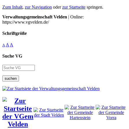
Zum Inhalt
,
zur Navigation
oder
zur Startseite
springen.
Verwaltungsgemeinschaft Velden
| Online:
https://www.vgvelden.de/
Schriftgröße
A
A
A
Suche VG
suchen