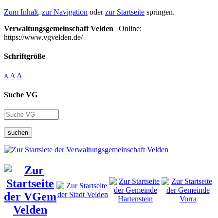
Zum Inhalt
,
zur Navigation
oder
zur Startseite
springen.
Verwaltungsgemeinschaft Velden
| Online:
https://www.vgvelden.de/
Schriftgröße
A
A
A
Suche VG
suchen