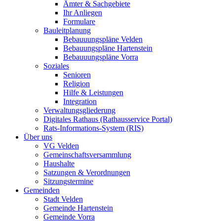
Ämter & Sachgebiete
Ihr Anliegen
Formulare
Bauleitplanung
Bebauuungspläne Velden
Bebauungspläne Hartenstein
Bebauuungspläne Vorra
Soziales
Senioren
Religion
Hilfe & Leistungen
Integration
Verwaltungsgliederung
Digitales Rathaus (Rathausservice Portal)
Rats-Informations-System (RIS)
Über uns
VG Velden
Gemeinschaftsversammlung
Haushalte
Satzungen & Verordnungen
Sitzungstermine
Gemeinden
Stadt Velden
Gemeinde Hartenstein
Gemeinde Vorra