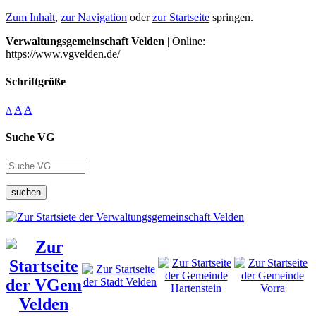
Zum Inhalt
,
zur Navigation
oder
zur Startseite
springen.
Verwaltungsgemeinschaft Velden
| Online:
https://www.vgvelden.de/
Schriftgröße
A
A
A
Suche VG
suchen