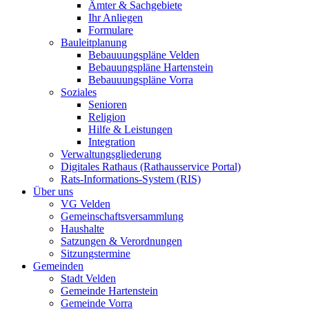
Ämter & Sachgebiete
Ihr Anliegen
Formulare
Bauleitplanung
Bebauuungspläne Velden
Bebauungspläne Hartenstein
Bebauuungspläne Vorra
Soziales
Senioren
Religion
Hilfe & Leistungen
Integration
Verwaltungsgliederung
Digitales Rathaus (Rathausservice Portal)
Rats-Informations-System (RIS)
Über uns
VG Velden
Gemeinschaftsversammlung
Haushalte
Satzungen & Verordnungen
Sitzungstermine
Gemeinden
Stadt Velden
Gemeinde Hartenstein
Gemeinde Vorra