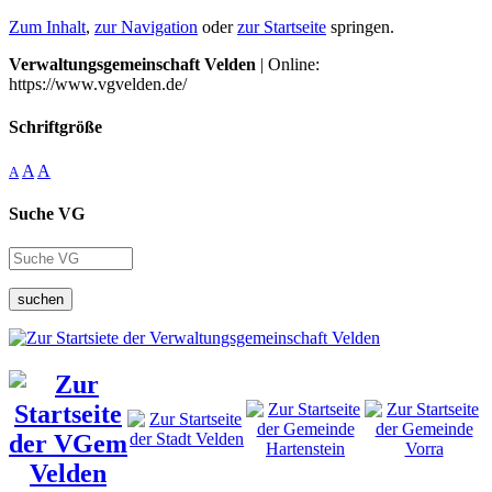
Zum Inhalt
,
zur Navigation
oder
zur Startseite
springen.
Verwaltungsgemeinschaft Velden
| Online:
https://www.vgvelden.de/
Schriftgröße
A
A
A
Suche VG
suchen