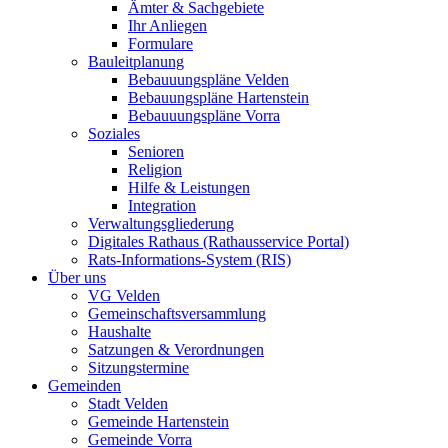
Ämter & Sachgebiete
Ihr Anliegen
Formulare
Bauleitplanung
Bebauuungspläne Velden
Bebauungspläne Hartenstein
Bebauuungspläne Vorra
Soziales
Senioren
Religion
Hilfe & Leistungen
Integration
Verwaltungsgliederung
Digitales Rathaus (Rathausservice Portal)
Rats-Informations-System (RIS)
Über uns
VG Velden
Gemeinschaftsversammlung
Haushalte
Satzungen & Verordnungen
Sitzungstermine
Gemeinden
Stadt Velden
Gemeinde Hartenstein
Gemeinde Vorra