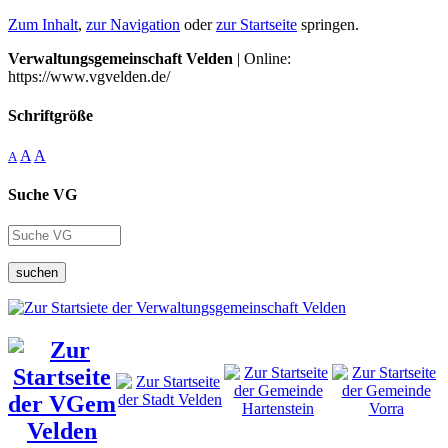
Zum Inhalt
,
zur Navigation
oder
zur Startseite
springen.
Verwaltungsgemeinschaft Velden
| Online:
https://www.vgvelden.de/
Schriftgröße
A
A
A
Suche VG
suchen