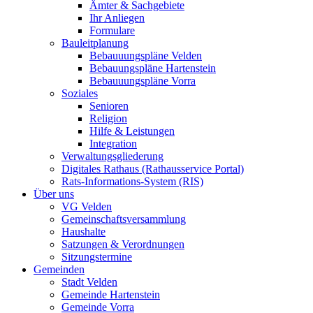
Ämter & Sachgebiete
Ihr Anliegen
Formulare
Bauleitplanung
Bebauuungspläne Velden
Bebauungspläne Hartenstein
Bebauuungspläne Vorra
Soziales
Senioren
Religion
Hilfe & Leistungen
Integration
Verwaltungsgliederung
Digitales Rathaus (Rathausservice Portal)
Rats-Informations-System (RIS)
Über uns
VG Velden
Gemeinschaftsversammlung
Haushalte
Satzungen & Verordnungen
Sitzungstermine
Gemeinden
Stadt Velden
Gemeinde Hartenstein
Gemeinde Vorra