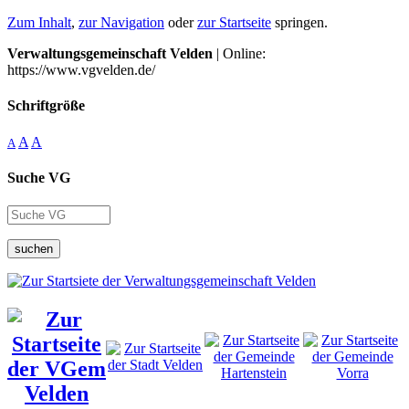
Zum Inhalt
,
zur Navigation
oder
zur Startseite
springen.
Verwaltungsgemeinschaft Velden
| Online:
https://www.vgvelden.de/
Schriftgröße
A
A
A
Suche VG
suchen