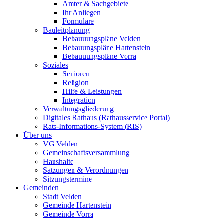
Ämter & Sachgebiete
Ihr Anliegen
Formulare
Bauleitplanung
Bebauuungspläne Velden
Bebauungspläne Hartenstein
Bebauuungspläne Vorra
Soziales
Senioren
Religion
Hilfe & Leistungen
Integration
Verwaltungsgliederung
Digitales Rathaus (Rathausservice Portal)
Rats-Informations-System (RIS)
Über uns
VG Velden
Gemeinschaftsversammlung
Haushalte
Satzungen & Verordnungen
Sitzungstermine
Gemeinden
Stadt Velden
Gemeinde Hartenstein
Gemeinde Vorra