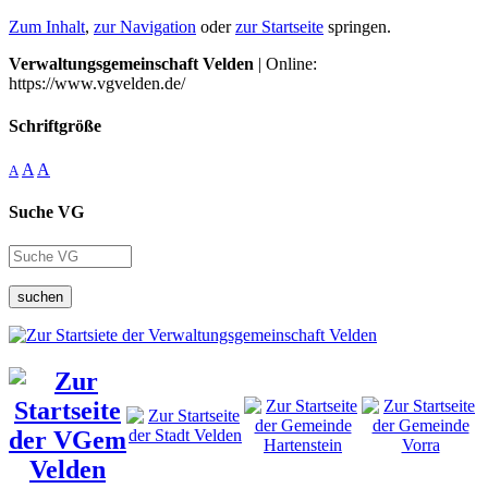
Zum Inhalt
,
zur Navigation
oder
zur Startseite
springen.
Verwaltungsgemeinschaft Velden
| Online:
https://www.vgvelden.de/
Schriftgröße
A
A
A
Suche VG
suchen