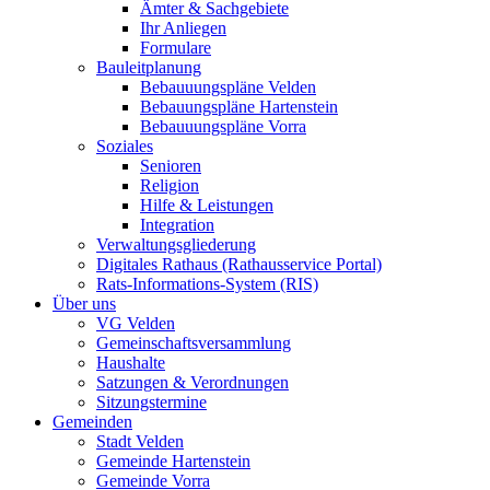
Ämter & Sachgebiete
Ihr Anliegen
Formulare
Bauleitplanung
Bebauuungspläne Velden
Bebauungspläne Hartenstein
Bebauuungspläne Vorra
Soziales
Senioren
Religion
Hilfe & Leistungen
Integration
Verwaltungsgliederung
Digitales Rathaus (Rathausservice Portal)
Rats-Informations-System (RIS)
Über uns
VG Velden
Gemeinschaftsversammlung
Haushalte
Satzungen & Verordnungen
Sitzungstermine
Gemeinden
Stadt Velden
Gemeinde Hartenstein
Gemeinde Vorra