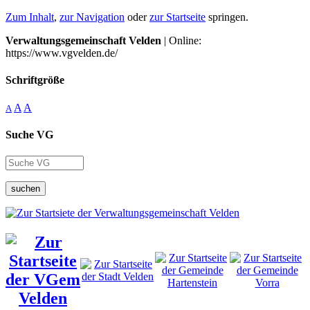
Zum Inhalt
,
zur Navigation
oder
zur Startseite
springen.
Verwaltungsgemeinschaft Velden
| Online:
https://www.vgvelden.de/
Schriftgröße
A
A
A
Suche VG
suchen