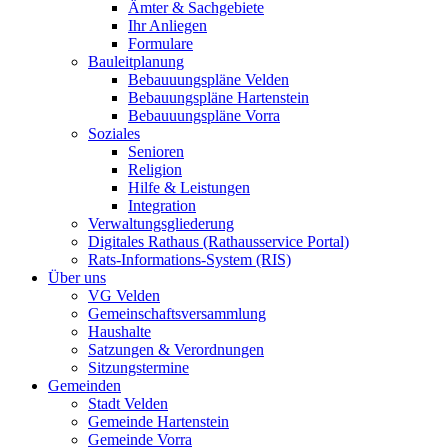
Ämter & Sachgebiete
Ihr Anliegen
Formulare
Bauleitplanung
Bebauuungspläne Velden
Bebauungspläne Hartenstein
Bebauuungspläne Vorra
Soziales
Senioren
Religion
Hilfe & Leistungen
Integration
Verwaltungsgliederung
Digitales Rathaus (Rathausservice Portal)
Rats-Informations-System (RIS)
Über uns
VG Velden
Gemeinschaftsversammlung
Haushalte
Satzungen & Verordnungen
Sitzungstermine
Gemeinden
Stadt Velden
Gemeinde Hartenstein
Gemeinde Vorra