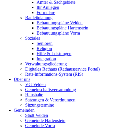
Ämter & Sachgebiete
Ihr Anliegen
Formulare
Bauleitplanung
Bebauuungspläne Velden
Bebauungspläne Hartenstein
Bebauuungspläne Vorra
Soziales
Senioren
Religion
Hilfe & Leistungen
Integration
Verwaltungsgliederung
Digitales Rathaus (Rathausservice Portal)
Rats-Informations-System (RIS)
Über uns
VG Velden
Gemeinschaftsversammlung
Haushalte
Satzungen & Verordnungen
Sitzungstermine
Gemeinden
Stadt Velden
Gemeinde Hartenstein
Gemeinde Vorra