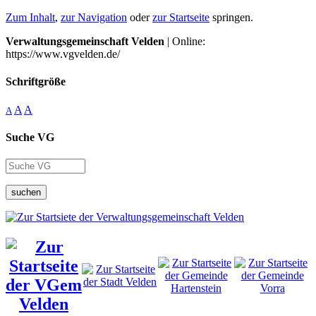
Zum Inhalt
,
zur Navigation
oder
zur Startseite
springen.
Verwaltungsgemeinschaft Velden
| Online:
https://www.vgvelden.de/
Schriftgröße
A
A
A
Suche VG
suchen