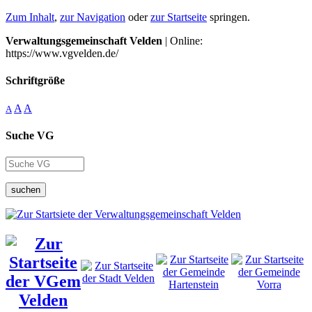
Zum Inhalt
,
zur Navigation
oder
zur Startseite
springen.
Verwaltungsgemeinschaft Velden
| Online:
https://www.vgvelden.de/
Schriftgröße
A
A
A
Suche VG
suchen