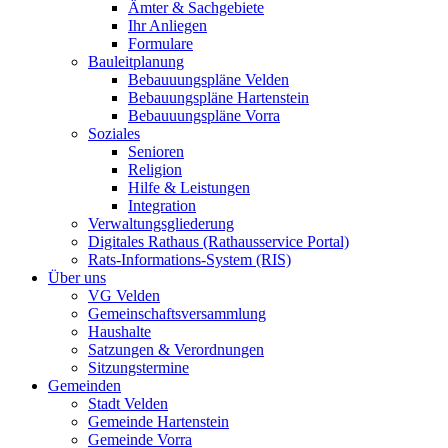
Ämter & Sachgebiete
Ihr Anliegen
Formulare
Bauleitplanung
Bebauuungspläne Velden
Bebauungspläne Hartenstein
Bebauuungspläne Vorra
Soziales
Senioren
Religion
Hilfe & Leistungen
Integration
Verwaltungsgliederung
Digitales Rathaus (Rathausservice Portal)
Rats-Informations-System (RIS)
Über uns
VG Velden
Gemeinschaftsversammlung
Haushalte
Satzungen & Verordnungen
Sitzungstermine
Gemeinden
Stadt Velden
Gemeinde Hartenstein
Gemeinde Vorra