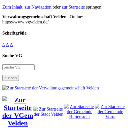
Zum Inhalt
,
zur Navigation
oder
zur Startseite
springen.
Verwaltungsgemeinschaft Velden
| Online:
https://www.vgvelden.de/
Schriftgröße
A
A
A
Suche VG
suchen