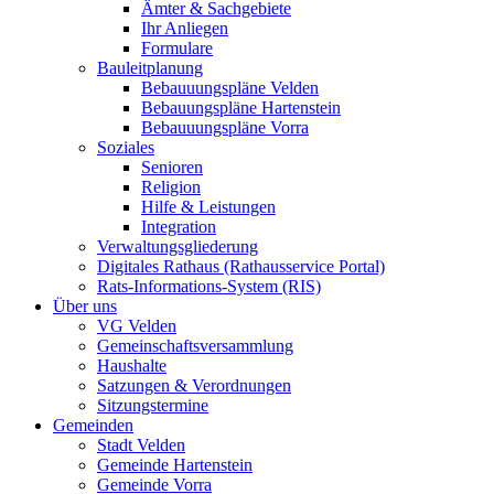
Ämter & Sachgebiete
Ihr Anliegen
Formulare
Bauleitplanung
Bebauuungspläne Velden
Bebauungspläne Hartenstein
Bebauuungspläne Vorra
Soziales
Senioren
Religion
Hilfe & Leistungen
Integration
Verwaltungsgliederung
Digitales Rathaus (Rathausservice Portal)
Rats-Informations-System (RIS)
Über uns
VG Velden
Gemeinschaftsversammlung
Haushalte
Satzungen & Verordnungen
Sitzungstermine
Gemeinden
Stadt Velden
Gemeinde Hartenstein
Gemeinde Vorra